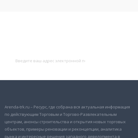
Подписаться на новости
и получать новые объявления на почту
Подписаться
Arenda-trk.ru – Ресурс, где собрана вся актуальная информация
по действующим Торговым и Торгово-Развлекательным
центрам, анонсы строительства и открытия новых торговых
объектов, примеры реновации и реконцепции, аналитика
рынка и интересные решения западного девелопмента в