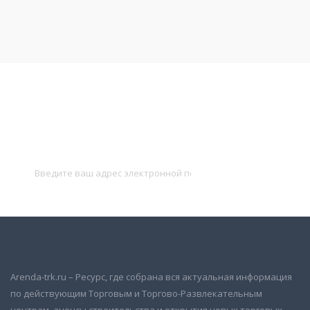
Подписаться на новости
и получать новые объявления на почту
Подписаться
Arenda-trk.ru – Ресурс, где собрана вся актуальная информация
по действующим Торговым и Торгово-Развлекательным
центрам, анонсы строительства и открытия новых торговых