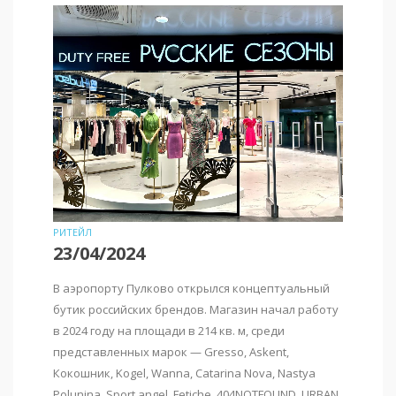
РИТЕЙЛ
23/04/2024
В аэропорту Пулково открылся концептуальный
бутик российских брендов. Магазин начал работу
в 2024 году на площади в 214 кв. м, среди
представленных марок — Gresso, Askent,
Кокошник, Kogel, Wanna, Catarina Nova, Nastya
Polunina, Sport angel, Fetiche, 404NOTFOUND, URBAN