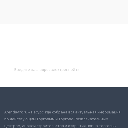
Подписаться на новости
и получать новые объявления на почту
Подписаться
Arenda-trk.ru – Ресурс, где собрана вся актуальная информация
по действующим Торговым и Торгово-Развлекательным
центрам, анонсы строительства и открытия новых торговых