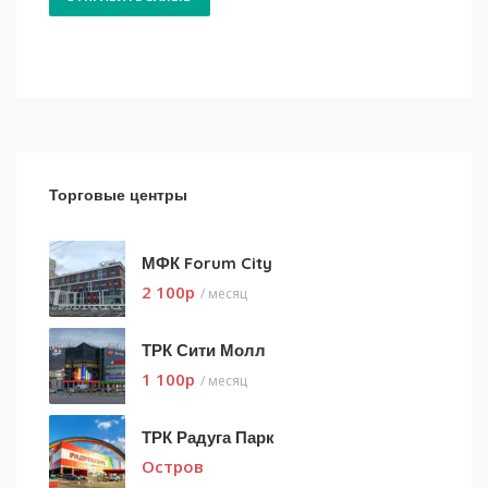
Торговые центры
МФК Forum City
2 100
p
/ месяц
ТРК Сити Молл
1 100
p
/ месяц
ТРК Радуга Парк
Остров