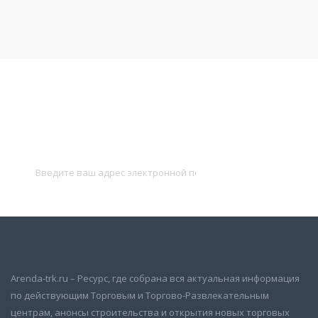
Подписаться на новости
и получать новые объявления на почту
Подписаться
Arenda-trk.ru – Ресурс, где собрана вся актуальная информация
по действующим Торговым и Торгово-Развлекательным
центрам, анонсы строительства и открытия новых торговых