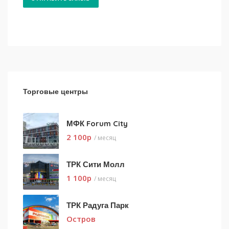
Торговые центры
МФК Forum City
2 100
p
/ месяц
ТРК Сити Молл
1 100
p
/ месяц
ТРК Радуга Парк
Остров