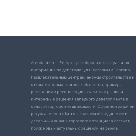
Подписаться на новости
и получать новые объявления на почту
Arenda-trk.ru – Ресурс, где собрана вся актуальная
информация по действующим Торговым и Торгово-
Развлекательным центрам, анонсы строительства и
открытия новых торговых объектов, примеры
реновации и реконцепции, аналитика рынка и
интересные решения западного девелопмента в
области торговой недвижимости. Основной задачей
ресурса arenda-trk.ru мы считаем объединение и
детальный анализ торгового потенциала России и
поиск новых актуальных решений на рынке.