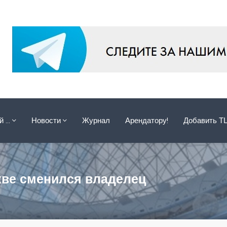
ой …
Новости
Журнал
Арендатору!
Добавить Т
кве сменился владелец