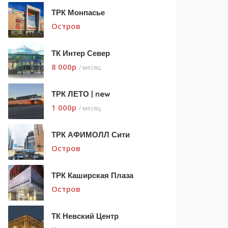
ТРК Монпасье
Остров
ТК Интер Север
8 000
p
/ месяц
ТРК ЛЕТО | new
1 000
p
/ месяц
ТРК АФИМОЛЛ Сити
Остров
ТРК Каширская Плаза
Остров
ТК Невский Центр