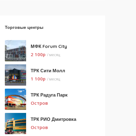
Торговые центры
МФК Forum City
2 100
p
/ месяц
ТРК Сити Молл
1 100
p
/ месяц
ТРК Радуга Парк
Остров
ТРК РИО Дмитровка
Остров