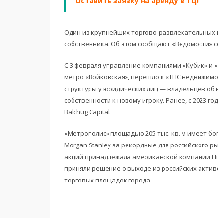
Оставить заявку на аренду в ТЦ!
Один из крупнейших торгово-развлекательных ц
собственника. Об этом сообщают «Ведомости» с
С 3 февраля управление компаниями «Кубик» и 
метро «Войковская», перешло к «ТПС недвижим
структуры у юридических лиц — владельцев об
собственности к новому игроку. Ранее, с 2023 г
Balchug Capital.
«Метрополис» площадью 205 тыс. кв. м имеет бог
Morgan Stanley за рекордные для российского р
акций принадлежала американской компании Hin
приняли решение о выходе из российских актив
торговых площадок города.