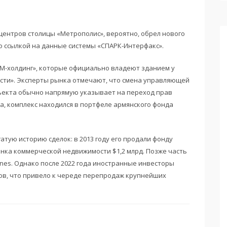
ентров столицы «Метрополис», вероятно, обрел нового
о ссылкой на данные системы «СПАРК-Интерфакс».
«М-холдинг», которые официально владеют зданием у
ости». Эксперты рынка отмечают, что смена управляющей
ъекта обычно напрямую указывает на переход прав
ода, комплекс находился в портфеле армянского фонда
атую историю сделок: в 2013 году его продали фонду
ынка коммерческой недвижимости $1,2 млрд. Позже часть
es. Однако после 2022 года иностранные инвесторы
ов, что привело к череде перепродаж крупнейших