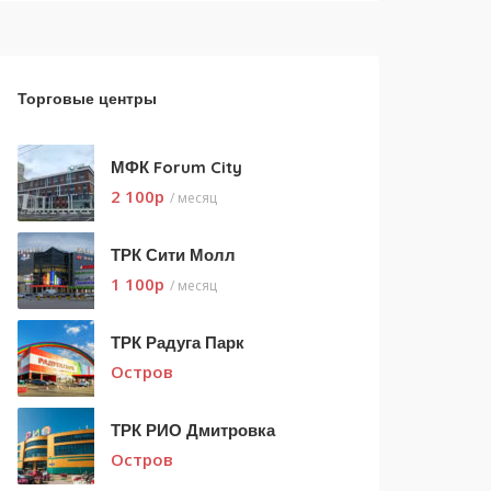
Торговые центры
МФК Forum City
2 100
p
/ месяц
ТРК Сити Молл
1 100
p
/ месяц
ТРК Радуга Парк
Остров
ТРК РИО Дмитровка
Остров