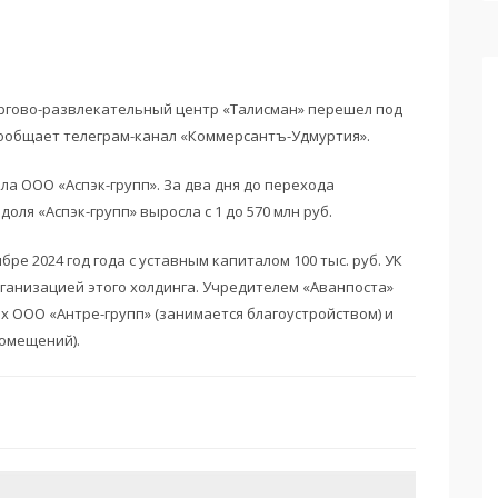
ргово-развлекательный центр «Талисман» перешел под
сообщает телеграм-канал «Коммерсантъ-Удмуртия».
а ООО «Аспэк-групп». За два дня до перехода
оля «Аспэк-групп» выросла с 1 до 570 млн руб.
ре 2024 год года с уставным капиталом 100 тыс. руб. УК
ганизацией этого холдинга. Учредителем «Аванпоста»
х ООО «Антре-групп» (занимается благоустройством) и
омещений).