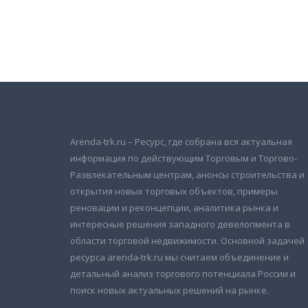
Подписаться на новости
и получать новые объявления на почту
Arenda-trk.ru – Ресурс, где собрана вся актуальная
информация по действующим Торговым и Торгово-
Развлекательным центрам, анонсы строительства и
открытия новых торговых объектов, примеры
реновации и реконцепции, аналитика рынка и
интересные решения западного девелопмента в
области торговой недвижимости. Основной задачей
ресурса arenda-trk.ru мы считаем объединение и
детальный анализ торгового потенциала России и
поиск новых актуальных решений на рынке.