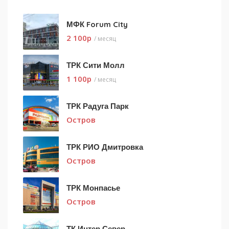
МФК Forum City
2 100
p
/ месяц
ТРК Сити Молл
1 100
p
/ месяц
ТРК Радуга Парк
Остров
ТРК РИО Дмитровка
Остров
ТРК Монпасье
Остров
ТК Интер Север