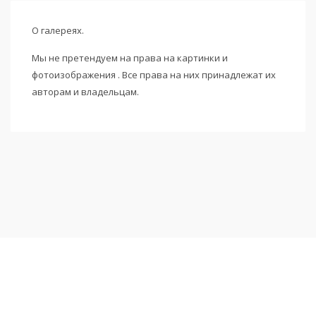
О галереях.
Мы не претендуем на права на картинки и
фотоизображения . Все права на них принадлежат их
авторам и владельцам.
Подписаться на новости
и получать новые объявления на почту