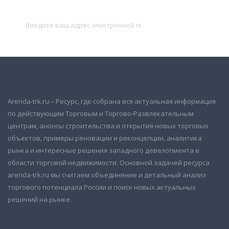
Подписаться
Arenda-trk.ru – Ресурс, где собрана вся актуальная информация
по действующим Торговым и Торгово-Развлекательным
центрам, анонсы строительства и открытия новых торговых
объектов, примеры реновации и реконцепции, аналитика
рынка и интересные решения западного девелопмента в
области торговой недвижимости. Основной задачей ресурса
arenda-trk.ru мы считаем объединение и детальный анализ
торгового потенциала России и поиск новых актуальных
решений на рынке.