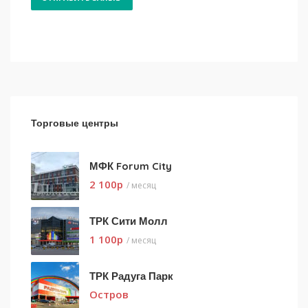
Торговые центры
МФК Forum City
2 100
p
/ месяц
ТРК Сити Молл
1 100
p
/ месяц
ТРК Радуга Парк
Остров