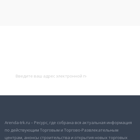
Подписаться на новости
и получать новые объявления на почту
Подписаться
Arenda-trk.ru – Ресурс, где собрана вся актуальная информация
по действующим Торговым и Торгово-Развлекательным
центрам, анонсы строительства и открытия новых торговых