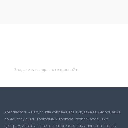
Подписаться на новости
и получать новые объявления на почту
Подписаться
Arenda-trk.ru – Ресурс, где собрана вся актуальная информация
по действующим Торговым и Торгово-Развлекательным
центрам, анонсы строительства и открытия новых торговых