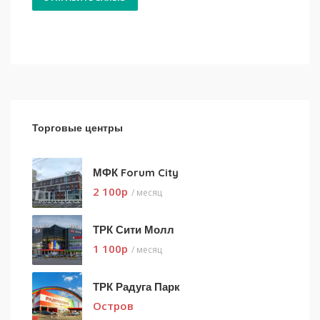
Торговые центры
МФК Forum City
2 100
p
/ месяц
ТРК Сити Молл
1 100
p
/ месяц
ТРК Радуга Парк
Остров