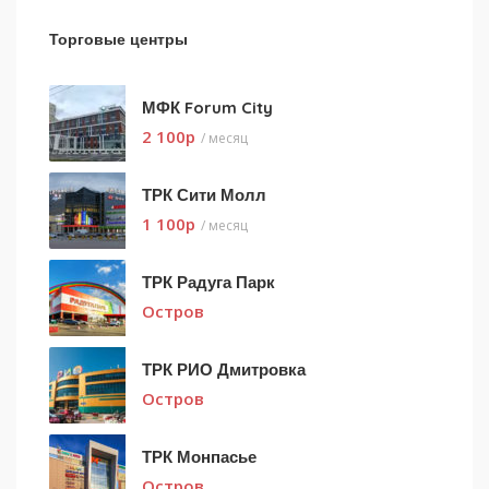
Торговые центры
МФК Forum City
2 100
p
/ месяц
ТРК Сити Молл
1 100
p
/ месяц
ТРК Радуга Парк
Остров
ТРК РИО Дмитровка
Остров
ТРК Монпасье
Остров