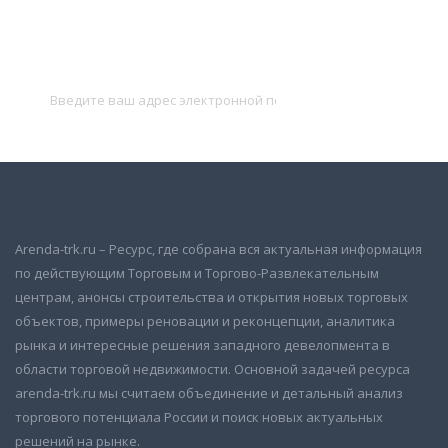
Подписаться на новости
и получать новые объявления на почту
Подписаться
Arenda-trk.ru – Ресурс, где собрана вся актуальная информация
по действующим Торговым и Торгово-Развлекательным
центрам, анонсы строительства и открытия новых торговых
объектов, примеры реновации и реконцепции, аналитика
рынка и интересные решения западного девелопмента в
области торговой недвижимости. Основной задачей ресурса
arenda-trk.ru мы считаем объединение и детальный анализ
торгового потенциала России и поиск новых актуальных
решений на рынке.