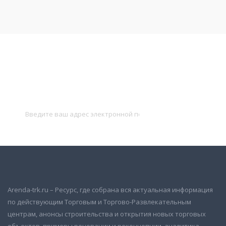
Подписаться на новости
и получать новые объявления на почту
Подписаться
Arenda-trk.ru – Ресурс, где собрана вся актуальная информация
по действующим Торговым и Торгово-Развлекательным
центрам, анонсы строительства и открытия новых торговых
объектов, примеры реновации и реконцепции, аналитика