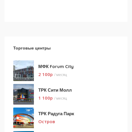
Торговые центры
МФК Forum City
2 100
p
/ месяц
ТРК Сити Молл
1 100
p
/ месяц
ТРК Радуга Парк
Остров