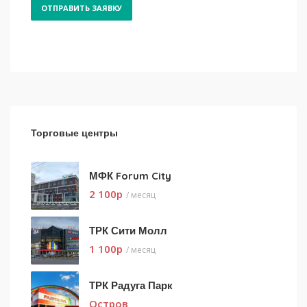
Торговые центры
МФК Forum City
2 100
p
/ месяц
ТРК Сити Молл
1 100
p
/ месяц
ТРК Радуга Парк
Остров