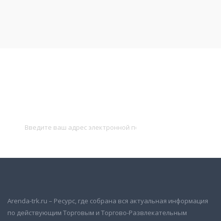
Подписаться на новости
и получать новые объявления на почту
Подписаться
Arenda-trk.ru – Ресурс, где собрана вся актуальная информация
по действующим Торговым и Торгово-Развлекательным