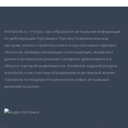
Arenda-trk.ru – Ресурс, где собрана вся актуальная информация
по действующим Торговым и Торгово-Развлекательным
центрам, анонсы строительства и открытия новых торговых
объектов, примеры реновации и реконцепции, аналитика
рынка и интересные решения западного девелопмента в
области торговой недвижимости. Основной задачей ресурса
arenda-trk.ru мы считаем объединение и детальный анализ
торгового потенциала России и поиск новых актуальных
решений на рынке.