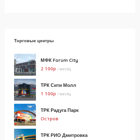
Торговые центры
МФК Forum City
2 100
p
/ месяц
ТРК Сити Молл
1 100
p
/ месяц
ТРК Радуга Парк
Остров
ТРК РИО Дмитровка