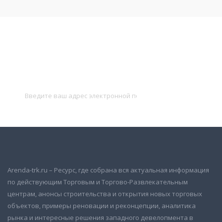
Подписаться на новости
и получать новые объявления на почту
Подписаться
Arenda-trk.ru – Ресурс, где собрана вся актуальная информация
по действующим Торговым и Торгово-Развлекательным
центрам, анонсы строительства и открытия новых торговых
объектов, примеры реновации и реконцепции, аналитика
рынка и интересные решения западного девелопмента в