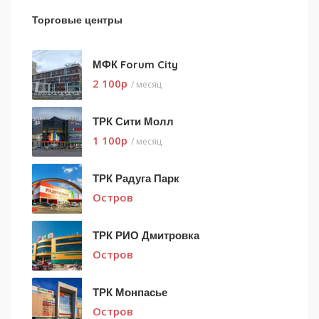
Торговые центры
МФК Forum City
2 100
p
/ месяц
ТРК Сити Молл
1 100
p
/ месяц
ТРК Радуга Парк
Остров
ТРК РИО Дмитровка
Остров
ТРК Монпасье
Остров