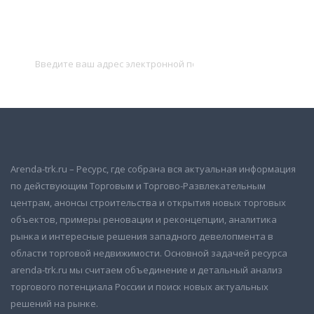
Подписаться на новости
и получать новые объявления на почту
Подписаться
Arenda-trk.ru – Ресурс, где собрана вся актуальная информация
по действующим Торговым и Торгово-Развлекательным
центрам, анонсы строительства и открытия новых торговых
объектов, примеры реновации и реконцепции, аналитика
рынка и интересные решения западного девелопмента в
области торговой недвижимости. Основной задачей ресурса
arenda-trk.ru мы считаем объединение и детальный анализ
торгового потенциала России и поиск новых актуальных
решений на рынке.