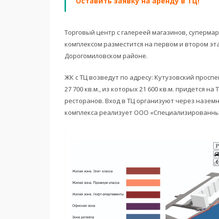
Оставить заявку на аренду в ТЦ!
Торговый центр с галереей магазинов, суперм
комплексом разместится на первом и втором эт
Дорогомиловском районе.
ЖК с ТЦ возведут по адресу: Кутузовский проспе
27 700 кв.м., из которых 21 600 кв.м. придется на
ресторанов. Вход в ТЦ организуют через назем
комплекса реализует ООО «Специализированны