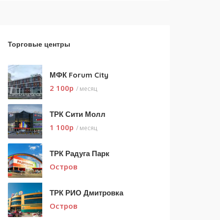
Торговые центры
МФК Forum City
2 100
p
/ месяц
ТРК Сити Молл
1 100
p
/ месяц
ТРК Радуга Парк
Остров
ТРК РИО Дмитровка
Остров