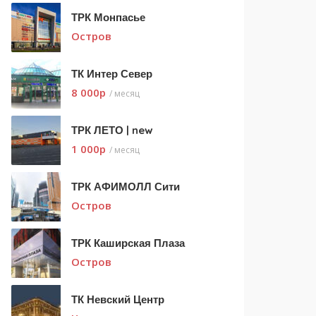
ТРК Монпасье
Остров
ТК Интер Север
8 000
p
/ месяц
ТРК ЛЕТО | new
1 000
p
/ месяц
ТРК АФИМОЛЛ Сити
Остров
ТРК Каширская Плаза
Остров
ТК Невский Центр