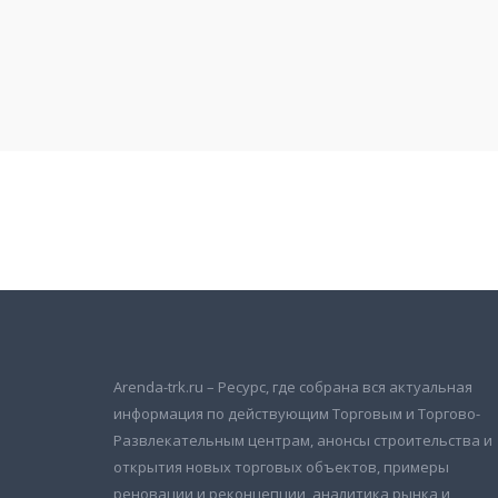
Подписаться на новости
и получать новые объявления на почту
Arenda-trk.ru – Ресурс, где собрана вся актуальная
информация по действующим Торговым и Торгово-
Развлекательным центрам, анонсы строительства и
открытия новых торговых объектов, примеры
реновации и реконцепции, аналитика рынка и