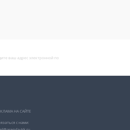
Подписаться
ЕКЛАМА НА САЙТЕ
язаться с нами:
il@arenda-trk.ru