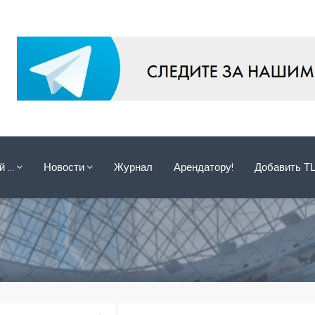
ой …
Новости
Журнал
Арендатору!
Добавить Т