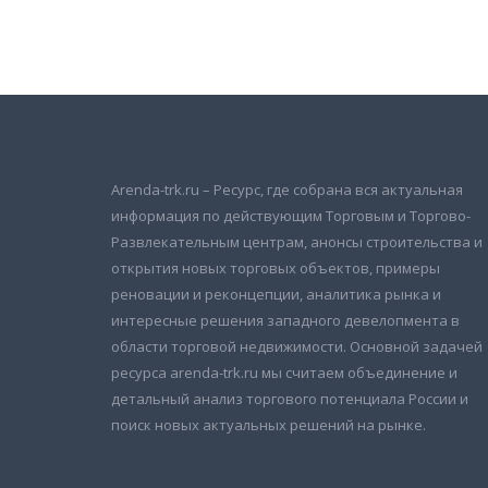
Подписаться на новости
и получать новые объявления на почту
Arenda-trk.ru – Ресурс, где собрана вся актуальная
информация по действующим Торговым и Торгово-
Развлекательным центрам, анонсы строительства и
открытия новых торговых объектов, примеры
реновации и реконцепции, аналитика рынка и
интересные решения западного девелопмента в
области торговой недвижимости. Основной задачей
ресурса arenda-trk.ru мы считаем объединение и
детальный анализ торгового потенциала России и
поиск новых актуальных решений на рынке.