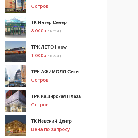
Остров
ТК Интер Север
8 000
p
/ месяц
ТРК ЛЕТО | new
1 000
p
/ месяц
ТРК АФИМОЛЛ Сити
Остров
ТРК Каширская Плаза
Остров
ТК Невский Центр
Цена по запросу