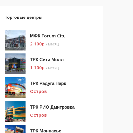
Торговые центры
МФК Forum City
2 100
p
/ месяц
ТРК Сити Молл
1 100
p
/ месяц
ТРК Радуга Парк
Остров
ТРК РИО Дмитровка
Остров
ТРК Монпасье