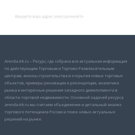
и получать новые объявления на почту
Подписаться
Arenda-trk.ru – Ресурс, где собрана вся актуальная информация
по действующим Торговым и Торгово-Развлекательным
центрам, анонсы строительства и открытия новых торговых
объектов, примеры реновации и реконцепции, аналитика
рынка и интересные решения западного девелопмента в
области торговой недвижимости. Основной задачей ресурса
arenda-trk.ru мы считаем объединение и детальный анализ
торгового потенциала России и поиск новых актуальных
решений на рынке.