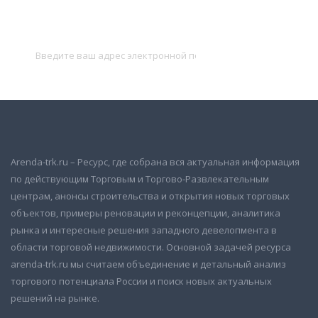
Подписаться на новости
и получать новые объявления на почту
Подписаться
Arenda-trk.ru – Ресурс, где собрана вся актуальная информация
по действующим Торговым и Торгово-Развлекательным
центрам, анонсы строительства и открытия новых торговых
объектов, примеры реновации и реконцепции, аналитика
рынка и интересные решения западного девелопмента в
области торговой недвижимости. Основной задачей ресурса
arenda-trk.ru мы считаем объединение и детальный анализ
торгового потенциала России и поиск новых актуальных
решений на рынке.