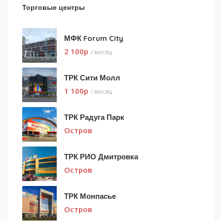
Торговые центры
МФК Forum City
2 100
p
/ месяц
ТРК Сити Молл
1 100
p
/ месяц
ТРК Радуга Парк
Остров
ТРК РИО Дмитровка
Остров
ТРК Монпасье
Остров