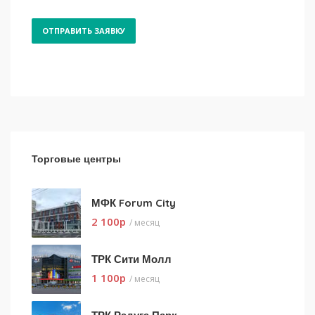
Торговые центры
МФК Forum City
2 100
p
/ месяц
ТРК Сити Молл
1 100
p
/ месяц