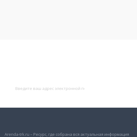
Подписаться на новости
и получать новые объявления на почту
Подписаться
Arenda-trk.ru – Ресурс, где собрана вся актуальная информация