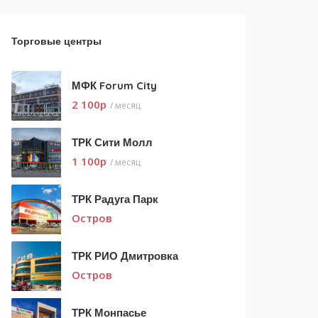
Торговые центры
МФК Forum City
2 100
p
/ месяц
ТРК Сити Молл
1 100
p
/ месяц
ТРК Радуга Парк
Остров
ТРК РИО Дмитровка
Остров
ТРК Монпасье