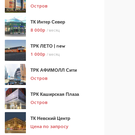
Остров
ТК Интер Север
8 000
p
/ месяц
ТРК ЛЕТО | new
1 000
p
/ месяц
ТРК АФИМОЛЛ Сити
Остров
ТРК Каширская Плаза
Остров
ТК Невский Центр
Цена по запросу