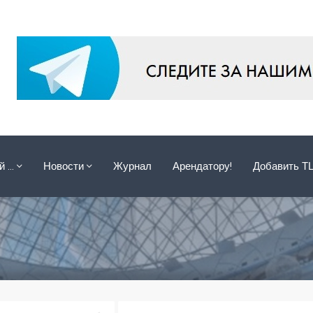
ой …
Новости
Журнал
Арендатору!
Добавить Т