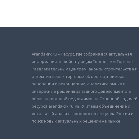
Подписаться на новости
и получать новые объявления на почту
Arenda-trk.ru – Ресурс, где собрана вся актуальная
информация по действующим Торговым и Торгово-
Развлекательным центрам, анонсы строительства и
открытия новых торговых объектов, примеры
реновации и реконцепции, аналитика рынка и
интересные решения западного девелопмента в
области торговой недвижимости. Основной задачей
ресурса arenda-trk.ru мы считаем объединение и
детальный анализ торгового потенциала России и
поиск новых актуальных решений на рынке.