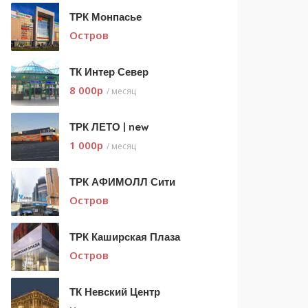
ТРК Монпасье
Остров
ТК Интер Север
8 000
p
/ месяц
ТРК ЛЕТО | new
1 000
p
/ месяц
ТРК АФИМОЛЛ Сити
Остров
ТРК Каширская Плаза
Остров
ТК Невский Центр