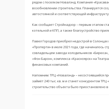
рядом с поселком Новалэнд. Компания «Красава
возобновлении строительства. Планируется соз
автостоянкой и соответствующей инфраструкту
Как сообщает Стройнадзор – первым этапом ста
котельной и КПП, а также благоустройство при
Павел Городов приобрел недострой в Солонцах
«Проперти» в июле 2021 года, где начиналось ст
совладельцем завода холодильников «Бирюса», 
«Фон Барон», комплекса «Красноярск» на Театра
финансовых компаний.
Напомним: ТРЦ «Новалэнд» – несостоявшийся пр
займёт 240 тыс. кв. м и станет конкурентом ТР
строительство объекта было приостановлено в 2