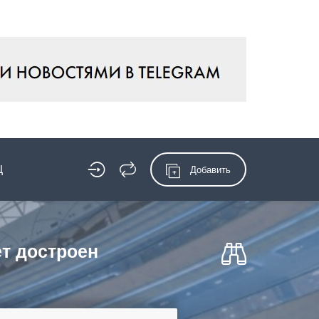
Ц
Добавить
т достроен