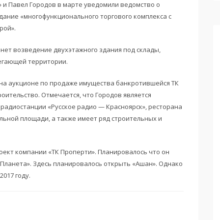
» и Павел Городов в марте уведомили ведомство о
дание «многофункционального торгового комплекса с
рой».
нет возведение двухэтажного здания под склады,
легающей территории.
 на аукционе по продаже имущества банкротившейся ТК
роительство. Отмечается, что Городов является
радиостанции «Русское радио — Красноярск», ресторана
льной площади, а также имеет ряд строительных и
оект компании «ТК Проперти». Планировалось что он
Ц «Планета». Здесь планировалось открыть «Ашан». Однако
017 году.