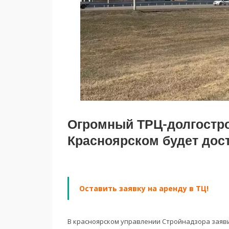
Огромный ТРЦ-долгостр
Красноярском будет дос
Оставить заявку на аренду в ТЦ!
В красноярском управлении Стройнадзора заяви