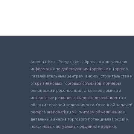
Подписаться на новости
и получать новые объявления на почту
Arenda-trk.ru – Ресурс, где собрана вся актуальная
информация по действующим Торговым и Торгово-
Развлекательным центрам, анонсы строительства и
открытия новых торговых объектов, примеры
реновации и реконцепции, аналитика рынка и
интересные решения западного девелопмента в
области торговой недвижимости. Основной задачей
ресурса arenda-trk.ru мы считаем объединение и
детальный анализ торгового потенциала России и
поиск новых актуальных решений на рынке.