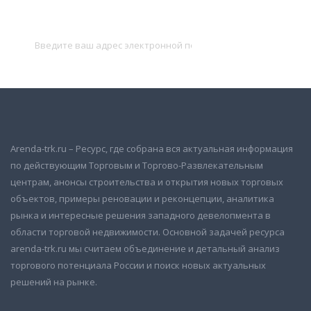
и получать новые объявления на почту
Подписаться
Arenda-trk.ru – Ресурс, где собрана вся актуальная информация
по действующим Торговым и Торгово-Развлекательным
центрам, анонсы строительства и открытия новых торговых
объектов, примеры реновации и реконцепции, аналитика
рынка и интересные решения западного девелопмента в
области торговой недвижимости. Основной задачей ресурса
arenda-trk.ru мы считаем объединение и детальный анализ
торгового потенциала России и поиск новых актуальных
решений на рынке.