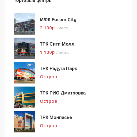
Торговые центры
МФК Forum City
2 100
p
/ месяц
ТРК Сити Молл
1 100
p
/ месяц
ТРК Радуга Парк
Остров
ТРК РИО Дмитровка
Остров
ТРК Монпасье
Остров