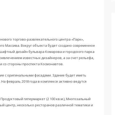
 нового торгово-развлекательного центра «Парк»,
го Массива. Вокруг объекта будет создано современное
шафтный дизайн бульвара Комарова и городского парка
привлечением известных дизайнеров, а за счет рельефа,
ми со стороны проспекта Космонавтов.
ние с оригинальными фасадами. Здание будет иметь
На февраль 2018 года в комплексе активно ведутся
 Продуктовый гипермаркет (2 100 кв.м.), Многозальный
ьный центр, несколько ресторанов различной тематики и