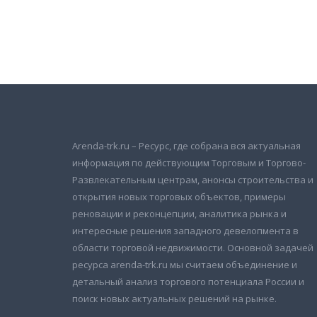
Подписаться на новости
и получать новые объявления на почту
Arenda-trk.ru – Ресурс, где собрана вся актуальная
информация по действующим Торговым и Торгово-
Развлекательным центрам, анонсы строительства и
открытия новых торговых объектов, примеры
реновации и реконцепции, аналитика рынка и
интересные решения западного девелопмента в
области торговой недвижимости. Основной задачей
ресурса arenda-trk.ru мы считаем объединение и
детальный анализ торгового потенциала России и
поиск новых актуальных решений на рынке.