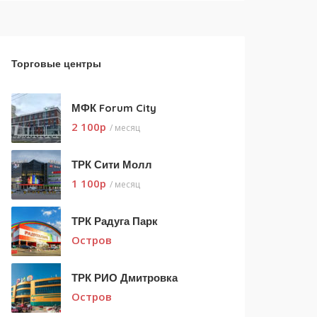
Торговые центры
МФК Forum City
2 100
p
/ месяц
ТРК Сити Молл
1 100
p
/ месяц
ТРК Радуга Парк
Остров
ТРК РИО Дмитровка
Остров