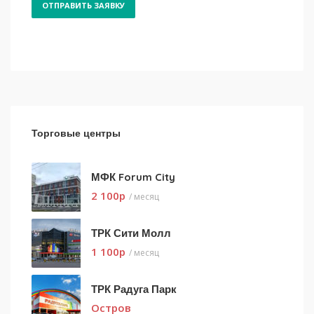
Торговые центры
МФК Forum City
2 100
p
/ месяц
ТРК Сити Молл
1 100
p
/ месяц
ТРК Радуга Парк
Остров