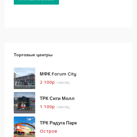
Торговые центры
МФК Forum City
2 100
p
/ месяц
ТРК Сити Молл
1 100
p
/ месяц
ТРК Радуга Парк
Остров