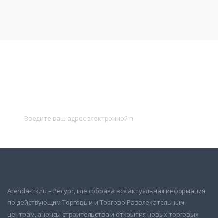
Подписаться на новости
и получать новые объявления на почту
Подписаться
Arenda-trk.ru – Ресурс, где собрана вся актуальная информация
по действующим Торговым и Торгово-Развлекательным
центрам, анонсы строительства и открытия новых торговых