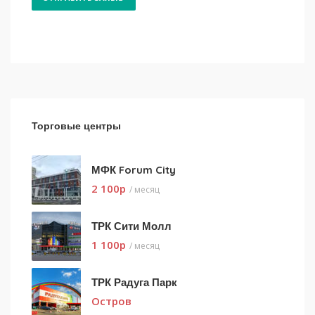
Торговые центры
МФК Forum City
2 100
p
/ месяц
ТРК Сити Молл
1 100
p
/ месяц
ТРК Радуга Парк
Остров