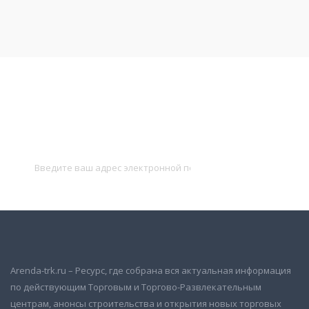
Подписаться на новости
и получать новые объявления на почту
Подписаться
Arenda-trk.ru – Ресурс, где собрана вся актуальная информация
по действующим Торговым и Торгово-Развлекательным
центрам, анонсы строительства и открытия новых торговых