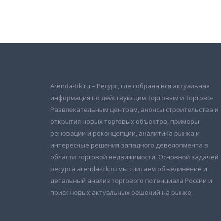
Подписаться на новости
и получать новые объявления на почту
Arenda-trk.ru – Ресурс, где собрана вся актуальная
информация по действующим Торговым и Торгово-
Развлекательным центрам, анонсы строительства и
открытия новых торговых объектов, примеры
реновации и реконцепции, аналитика рынка и
интересные решения западного девелопмента в
области торговой недвижимости. Основной задачей
ресурса arenda-trk.ru мы считаем объединение и
детальный анализ торгового потенциала России и
поиск новых актуальных решений на рынке.