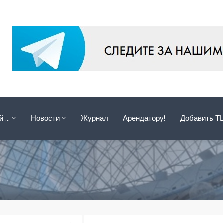
ой …
Новости
Журнал
Арендатору!
Добавить Т