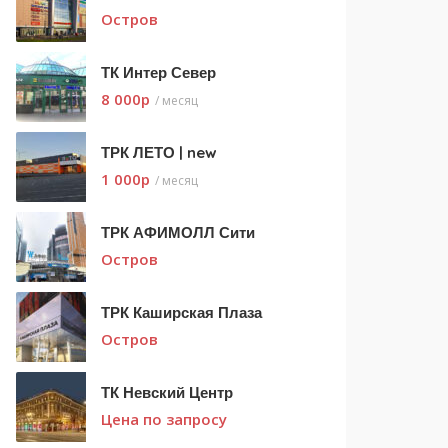
Остров
ТК Интер Север
8 000
p
/ месяц
ТРК ЛЕТО | new
1 000
p
/ месяц
ТРК АФИМОЛЛ Сити
Остров
ТРК Каширская Плаза
Остров
ТК Невский Центр
Цена по запросу