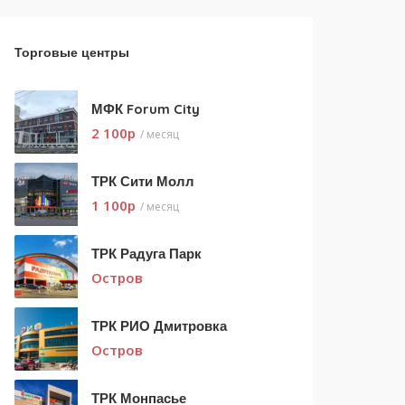
Торговые центры
МФК Forum City
2 100
p
/ месяц
ТРК Сити Молл
1 100
p
/ месяц
ТРК Радуга Парк
Остров
ТРК РИО Дмитровка
Остров
ТРК Монпасье