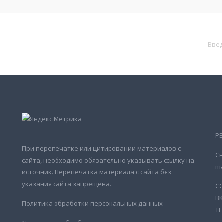
Р
При перепечатке или цитировании материалов с
Св
сайта, необходимо обязательно указывать ссылку на
ma
источник. Перепечатка материала с сайта без
указания сайта запрещена.
С
В
Политика обработки персональных данных
Т