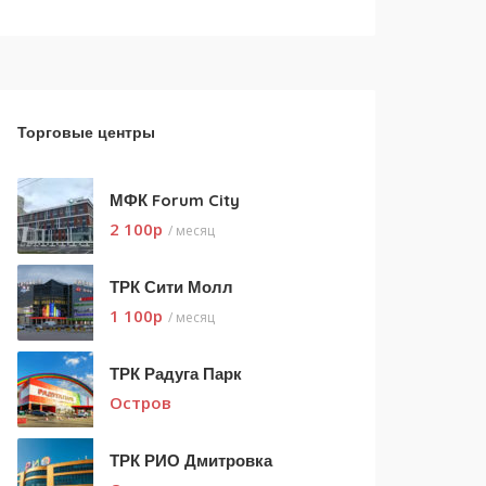
Торговые центры
МФК Forum City
2 100
p
/ месяц
ТРК Сити Молл
1 100
p
/ месяц
ТРК Радуга Парк
Остров
ТРК РИО Дмитровка