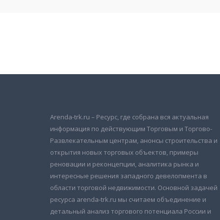
Подписаться на новости
и получать новые объявления на почту
Arenda-trk.ru – Ресурс, где собрана вся актуальная
информация по действующим Торговым и Торгово-
Развлекательным центрам, анонсы строительства и
открытия новых торговых объектов, примеры
реновации и реконцепции, аналитика рынка и
интересные решения западного девелопмента в
области торговой недвижимости. Основной задачей
ресурса arenda-trk.ru мы считаем объединение и
детальный анализ торгового потенциала России и