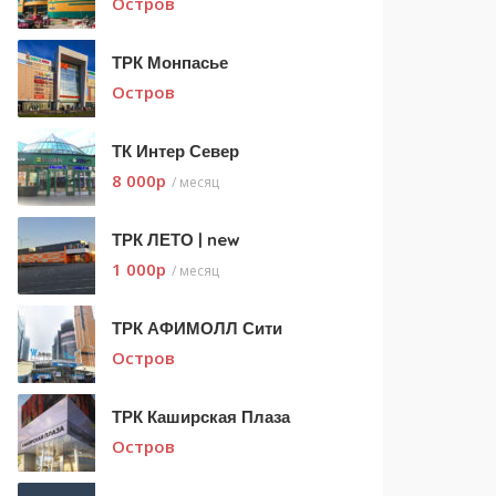
Остров
ТРК Монпасье
Остров
ТК Интер Север
8 000
p
/ месяц
ТРК ЛЕТО | new
1 000
p
/ месяц
ТРК АФИМОЛЛ Сити
Остров
ТРК Каширская Плаза
Остров