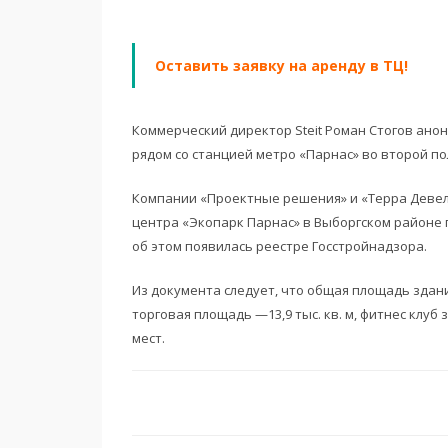
Оставить заявку на аренду в ТЦ!
Коммерческий директор Steit Роман Стогов ано
рядом со станцией метро «Парнас» во второй по
Компании «Проектные решения» и «Терра Девел
центра «Экопарк Парнас» в Выборгском районе г
об этом появилась реестре Госстройнадзора.
Из документа следует, что общая площадь здания
торговая площадь —13,9 тыс. кв. м, фитнес клуб з
мест.