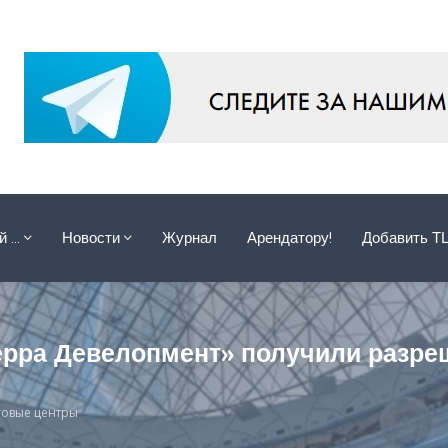
ой …
Новости
Журнал
Арендатору!
Добавить Т
ерра Девелопмент» получили разре
говые центры