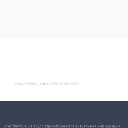
Подписаться на новости
и получать новые объявления на почту
Подписаться
Arenda-trk.ru – Ресурс, где собрана вся актуальная информация