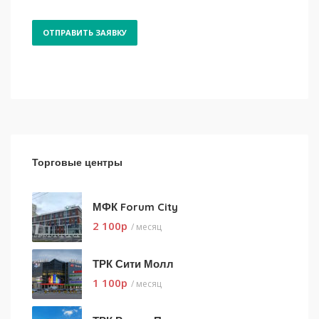
Торговые центры
МФК Forum City
2 100
p
/ месяц
ТРК Сити Молл
1 100
p
/ месяц