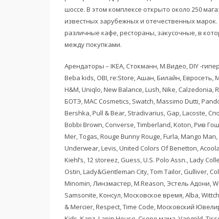
шоссе. В этом комплексе открыто около 250 ма
известных зарубежных и отечественных марок. 
различные кафе, рестораны, закусочные, в кот
между покупками.
Арендаторы – IKEA, Стокманн, М.Видео, DIY -гипер
Beba kids, OBI, re:Store, Ашан, Билайн, Евросеть, М
H&M, Uniqlo, New Balance, Lush, Nike, Calzedonia,
БОТЭ, MAC Cosmetics, Swatch, Massimo Dutti, Pando
Bershka, Pull & Bear, Stradivarius, Gap, Lacoste, Сп
Bobbi Brown, Converse, Timberland, Koton, Рив Гош,
Mer, Togas, Rouge Bunny Rouge, Furla, Mango Man,
Underwear, Levis, United Colors Of Benetton, Acool
Kiehl’s, 12 storeez, Guess, U.S. Polo Assn., Lady Coll
Ostin, Lady&Gentleman City, Tom Tailor, Gulliver, C
Minomin, Линзмастер, M.Reason, Эстель Адони, West
Samsonite, Консул, Московское время, Alba, Wittc
& Mercier, Respect, Time Code, Московский Ювелирн
Kids, Kanz, Lapin House, Скоро мама, Vangold, Tisso