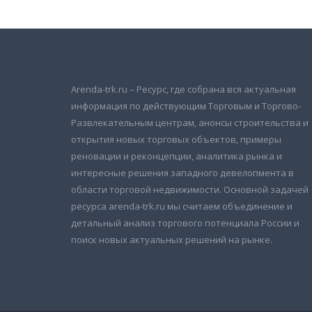
Arenda-trk.ru – Ресурс, где собрана вся актуальная
информация по действующим Торговым и Торгово-
Развлекательным центрам, анонсы строительства и
открытия новых торговых объектов, примеры
реновации и реконцепции, аналитика рынка и
интересные решения западного девелопмента в
области торговой недвижимости. Основной задачей
ресурса arenda-trk.ru мы считаем объединение и
детальный анализ торгового потенциала России и
поиск новых актуальных решений на рынке.