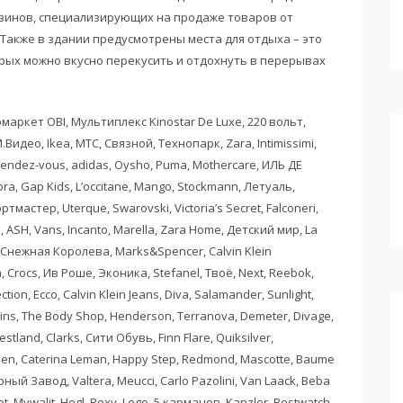
газинов, специализирующих на продаже товаров от
Также в здании предусмотрены места для отдыха – это
орых можно вкусно перекусить и отдохнуть в перерывах
маркет OBI, Мультиплекс Kinostar De Luxe, 220 вольт,
.Видео, Ikea, МТС, Связной, Технопарк, Zara, Intimissimi,
 Rendez-vous, adidas, Oysho, Puma, Mothercare, ИЛЬ ДЕ
ra, Gap Kids, L’occitane, Mango, Stockmann, Летуаль,
ортмастер, Uterque, Swarovski, Victoria’s Secret, Falconeri,
 ASH, Vans, Incanto, Marella, Zara Home, Детский мир, La
 Снежная Королева, Marks&Spencer, Calvin Klein
a, Crocs, Ив Роше, Эконика, Stefanel, Твоё, Next, Reebok,
ection, Ecco, Calvin Klein Jeans, Diva, Salamander, Sunlight,
olins, The Body Shop, Henderson, Terranova, Demeter, Divage,
land, Clarks, Сити Обувь, Finn Flare, Quiksilver,
hen, Caterina Leman, Happy Step, Redmond, Mascotte, Baume
ый Завод, Valtera, Meucci, Carlo Pazolini, Van Laack, Beba
t, Mywalit, Hogl, Roxy, Lego, 5 карманов, Kanzler, Bestwatch,