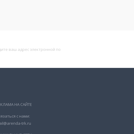
Подписаться
ЕКЛАМА НА САЙТЕ
язаться с нами:
il@arenda-trk.ru