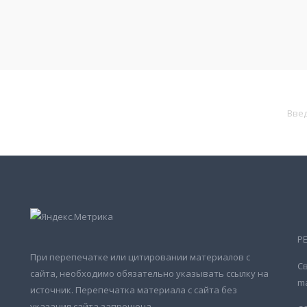
Р
При перепечатке или цитировании материалов с
Св
сайта, необходимо обязательно указывать ссылку на
ma
источник. Перепечатка материала с сайта без
указания сайта запрещена.