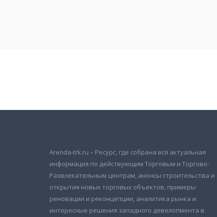
Подписаться на новости
и получать новые объявления на почту
Arenda-trk.ru – Ресурс, где собрана вся актуальная
информация по действующим Торговым и Торгово-
Развлекательным центрам, анонсы строительства и
открытия новых торговых объектов, примеры
реновации и реконцепции, аналитика рынка и
интересные решения западного девелопмента в