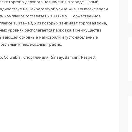
екс торгово-делового назначения в городе. Новый
адивостоке на Некрасовской улице, 49а. Комплекс ввели
дь комплекса составляет 28 000 кв.м. Торжественное
лексе 10 этажей, 5 из которых занимает торговая зона,
ных уровнях располагается парковка. Преимущества
вязывающей основные магистрали и густонаселенные
мобильный и пешеходный трафик.
 Columbia, Спортландия, Sinsay, Bambini, Respect,