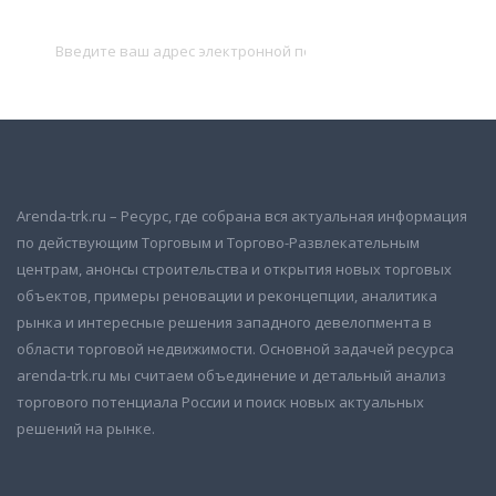
Подписаться
Arenda-trk.ru – Ресурс, где собрана вся актуальная информация
по действующим Торговым и Торгово-Развлекательным
центрам, анонсы строительства и открытия новых торговых
объектов, примеры реновации и реконцепции, аналитика
рынка и интересные решения западного девелопмента в
области торговой недвижимости. Основной задачей ресурса
arenda-trk.ru мы считаем объединение и детальный анализ
торгового потенциала России и поиск новых актуальных
решений на рынке.