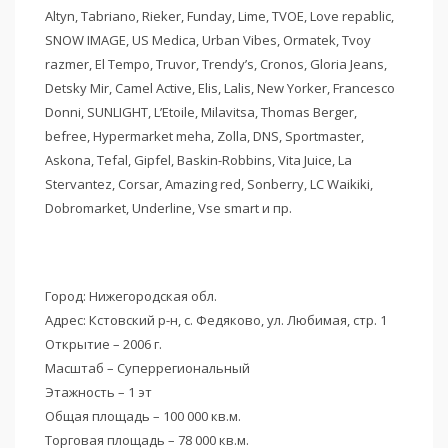
Altyn, Tabriano, Rieker, Funday, Lime, TVOE, Love repablic,
SNOW IMAGE, US Medica, Urban Vibes, Ormatek, Tvoy
razmer, El Tempo, Truvor, Trendy’s, Cronos, Gloria Jeans,
Detsky Mir, Camel Active, Elis, Lalis, New Yorker, Francesco
Donni, SUNLIGHT, L’Etoile, Milavitsa, Thomas Berger,
befree, Hypermarket meha, Zolla, DNS, Sportmaster,
Askona, Tefal, Gipfel, Baskin-Robbins, Vita Juice, La
Stervantez, Corsar, Amazing red, Sonberry, LC Waikiki,
Dobromarket, Underline, Vse smart и пр.
Город: Нижегородская обл.
Адрес: Кстовский р-н, с. Федяково, ул. Любимая, стр. 1
Открытие – 2006 г.
Масштаб – Суперрегиональный
Этажность – 1 эт
Общая площадь – 100 000 кв.м.
Торговая площадь – 78 000 кв.м.