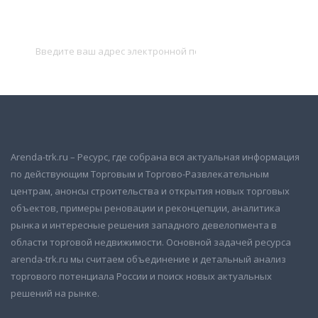
и получать новые объявления на почту
Подписаться
Arenda-trk.ru – Ресурс, где собрана вся актуальная информация
по действующим Торговым и Торгово-Развлекательным
центрам, анонсы строительства и открытия новых торговых
объектов, примеры реновации и реконцепции, аналитика
рынка и интересные решения западного девелопмента в
области торговой недвижимости. Основной задачей ресурса
arenda-trk.ru мы считаем объединение и детальный анализ
торгового потенциала России и поиск новых актуальных
решений на рынке.