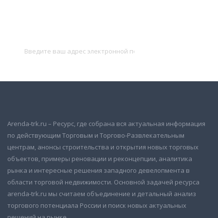
Подписаться на новости
и получать новые объявления на почту
Подписаться
Arenda-trk.ru – Ресурс, где собрана вся актуальная информация
по действующим Торговым и Торгово-Развлекательным
центрам, анонсы строительства и открытия новых торговых
объектов, примеры реновации и реконцепции, аналитика
рынка и интересные решения западного девелопмента в
области торговой недвижимости. Основной задачей ресурса
arenda-trk.ru мы считаем объединение и детальный анализ
торгового потенциала России и поиск новых актуальных
решений на рынке.