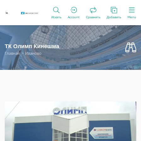
Искать
Account
Сравнить
Добавить
Menu
ТК Олимп Кинешма
Главная
Иваново