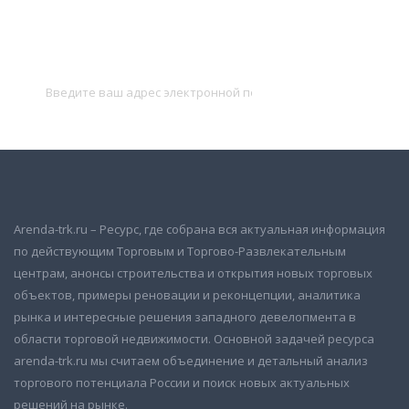
Подписаться на новости
и получать новые объявления на почту
Подписаться
Arenda-trk.ru – Ресурс, где собрана вся актуальная информация
по действующим Торговым и Торгово-Развлекательным
центрам, анонсы строительства и открытия новых торговых
объектов, примеры реновации и реконцепции, аналитика
рынка и интересные решения западного девелопмента в
области торговой недвижимости. Основной задачей ресурса
arenda-trk.ru мы считаем объединение и детальный анализ
торгового потенциала России и поиск новых актуальных
решений на рынке.