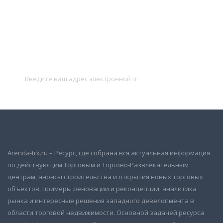
Подписаться на новости
и получать новые объявления на почту
Подписаться
Arenda-trk.ru – Ресурс, где собрана вся актуальная информация
по действующим Торговым и Торгово-Развлекательным
центрам, анонсы строительства и открытия новых торговых
объектов, примеры реновации и реконцепции, аналитика
рынка и интересные решения западного девелопмента в
области торговой недвижимости. Основной задачей ресурса