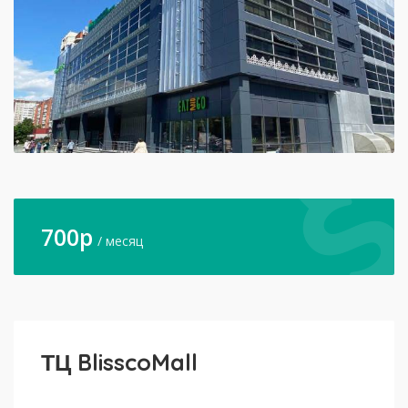
700
p
/ месяц
ТЦ BlisscoMall