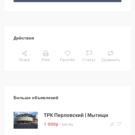
Действия
Share
Print
Favorite
Статус
Сравнить
Больше объявлений
ТРК Перловский | Мытищи
1 000
p
/ месяц