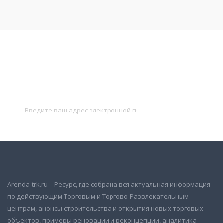
Подписаться на новости
и получать новые объявления на почту
Подписаться
Arenda-trk.ru – Ресурс, где собрана вся актуальная информация
по действующим Торговым и Торгово-Развлекательным
центрам, анонсы строительства и открытия новых торговых
объектов, примеры реновации и реконцепции, аналитика