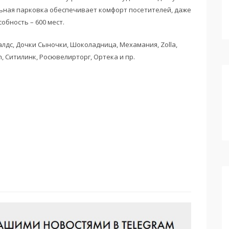
льная парковка обеспечивает комфорт посетителей, даже
обность – 600 мест.
дс, Дочки Сыночки, Шоколадница, Мехамания, Zolla,
n, Ситилинк, Росювелирторг, Ортека и пр.