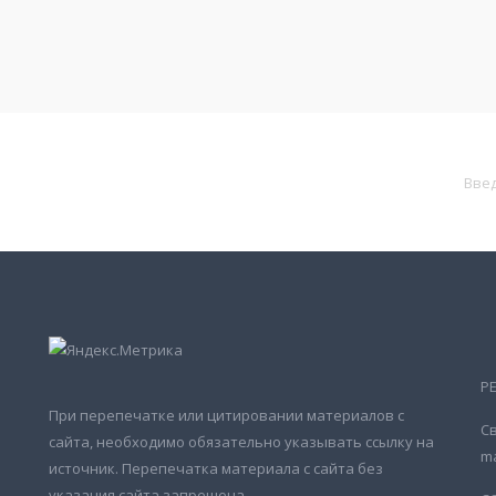
Р
При перепечатке или цитировании материалов с
Св
сайта, необходимо обязательно указывать ссылку на
ma
источник. Перепечатка материала с сайта без
указания сайта запрещена.