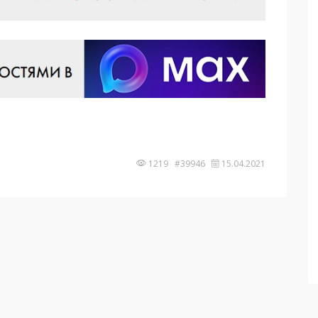
1219 #39946
15.04.2021