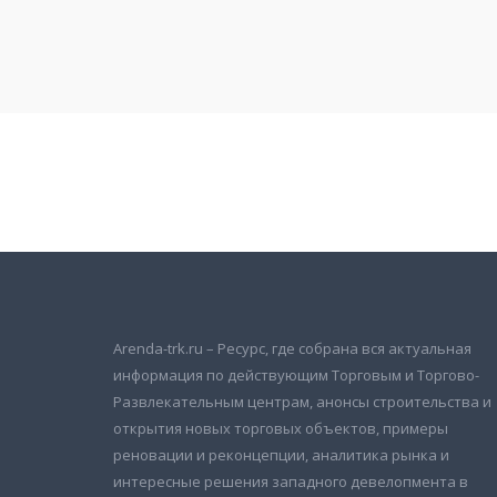
Подписаться на новости
и получать новые объявления на почту
Arenda-trk.ru – Ресурс, где собрана вся актуальная
информация по действующим Торговым и Торгово-
Развлекательным центрам, анонсы строительства и
открытия новых торговых объектов, примеры
реновации и реконцепции, аналитика рынка и
интересные решения западного девелопмента в