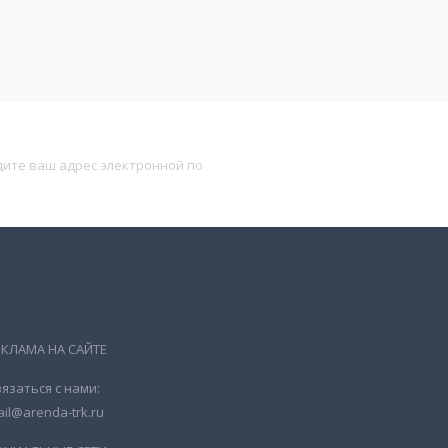
Подписаться
ЕКЛАМА НА САЙТЕ
язаться с нами:
il@arenda-trk.ru