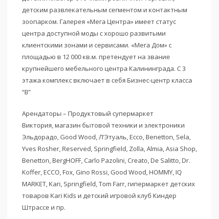
детским развлекательным сегментом и контактным
зоопарком. Галерея «Мега Центра» имеет статус
центра доступной моды с хорошо развитыми
клиентскими зонами и сервисами. «Мега Дом» с
площадью в 12 000 кв.м. претендует на звание
крупнейшего мебельного центра Калининграда. С 3
этажа комплекс включает в себя Бизнес-центр класса
“В”
Арендаторы – Продуктовый супермаркет
Виктория, магазин бытовой техники и электроники
Эльдорадо, Good Wood, Л’Этуаль, Ecco, Benetton, Sela,
Yves Rosher, Reserved, Springfield, Zolla, Almia, Asia Shop,
Benetton, BergHOFF, Carlo Pazolini, Creato, De Salitto, Dr.
Koffer, ECCO, Fox, Gino Rossi, Good Wood, HOMMY, IQ
MARKET, Kari, Springfield, Tom Farr, гипермаркет детских
товаров Kari Kids и детский игровой клуб Киндер
Штрассе и пр.