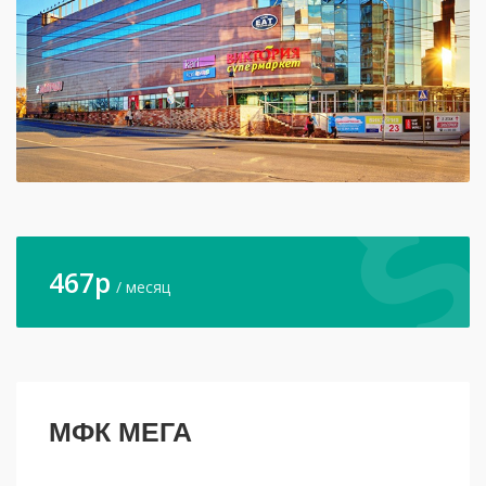
467
p
/ месяц
МФК МЕГА