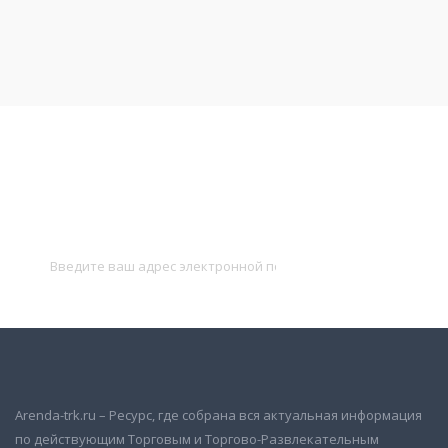
Подписаться на новости
и получать новые объявления на почту
Подписаться
Arenda-trk.ru – Ресурс, где собрана вся актуальная информация
по действующим Торговым и Торгово-Развлекательным