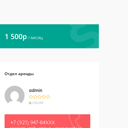
1 500
p
/ месяц
Отдел аренды
admin
OFFLINE
+7 (921) 947-84XXX