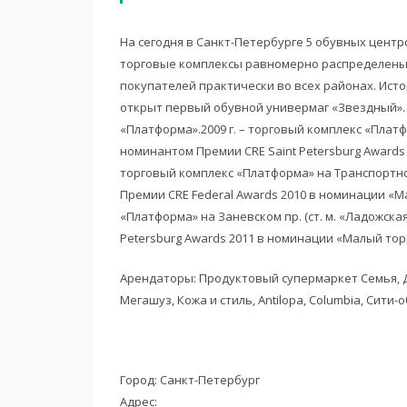
На сегодня в Санкт-Петербурге 5 обувных центр
торговые комплексы равномерно распределены 
покупателей практически во всех районах. Истор
открыт первый обувной универмаг «Звездный».
«Платформа».2009 г. – торговый комплекс «Платфо
номинантом Премии CRE Saint Petersburg Awards
торговый комплекс «Платформа» на Транспортном 
Премии CRE Federal Awards 2010 в номинации «М
«Платформа» на Заневском пр. (ст. м. «Ладожска
Petersburg Awards 2011 в номинации «Малый то
Арендаторы: Продуктовый супермаркет Семья, Дети,
Мегашуз, Кожа и стиль, Antilopa, Columbia, Сити-о
Город: Санкт-Петербург
Адрес: