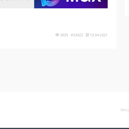
3635 #32622
10.04.2021