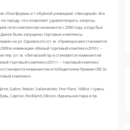
ов «Платформа» и 1 обувной универмаг «Звездный». Все
по городу, что позволяет удовлетворить запросы
ия сети комплексов начинается с 2000 года, когда был
 Далее были запущены торговые комплексы
рма» на ул. Одоевского (ст. м. «Приморская») становится
 2009 в номинации «Малый торговый комплекс»2010 г. –
пер. (ст. м. «Лиговский пр.») становится номинантом
алый торговый комплекс»2011 г. – торговый комплекс
я») становится номинантом и победителем Премии CRE St.
рговый комплекс»
 Gabor, Rieker, Salamander, Finn Flare, 1000 и 1 сумка,
бувь, Caprise, Rockland, Dikson, Идеальная пара и пр.