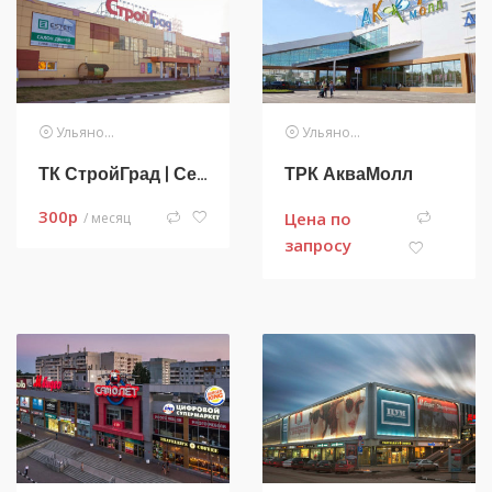
Ульяновск
Ульяновск
ТК СтройГрад | Сеть
ТРК АкваМолл
300
p
Цена по
/ месяц
запросу