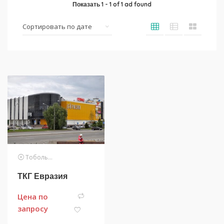
Показать
1
-
1
of
1
ad found
Тобольск
ТКГ Евразия
Цена по
запросу