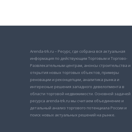
Подписаться на новости
и получать новые объявления на почту
Arenda-trk.ru – Ресурс, где собрана вся актуальная
информация по действующим Торговым и Торгово-
Развлекательным центрам, анонсы строительства и
открытия новых торговых объектов, примеры
реновации и реконцепции, аналитика рынка и
интересные решения западного девелопмента в
области торговой недвижимости. Основной задачей
ресурса arenda-trk.ru мы считаем объединение и
детальный анализ торгового потенциала России и
поиск новых актуальных решений на рынке.