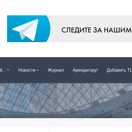
ой …
Новости
Журнал
Арендатору!
Добавить Т