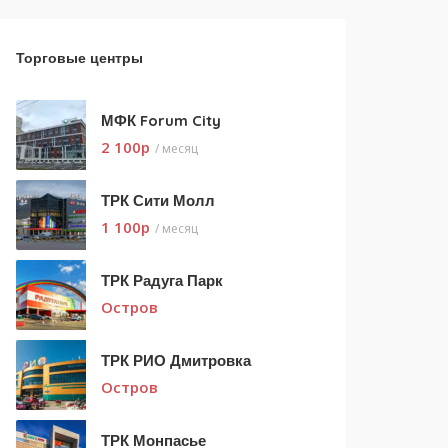
Торговые центры
МФК Forum City
2 100
p
/ месяц
ТРК Сити Молл
1 100
p
/ месяц
ТРК Радуга Парк
Остров
ТРК РИО Дмитровка
Остров
ТРК Монпасье