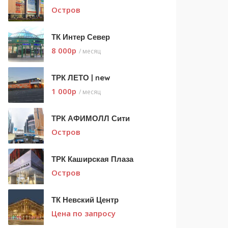
Остров
ТК Интер Север
8 000
p
/ месяц
ТРК ЛЕТО | new
1 000
p
/ месяц
ТРК АФИМОЛЛ Сити
Остров
ТРК Каширская Плаза
Остров
ТК Невский Центр
Цена по запросу