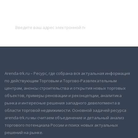
Подписаться на новости
и получать новые объявления на почту
Подписаться
Arenda-trk.ru – Ресурс, где собрана вся актуальная информация
по действующим Торговым и Торгово-Развлекательным
центрам, анонсы строительства и открытия новых торговых
объектов, примеры реновации и реконцепции, аналитика
рынка и интересные решения западного девелопмента в
области торговой недвижимости. Основной задачей ресурса
arenda-trk.ru мы считаем объединение и детальный анализ
торгового потенциала России и поиск новых актуальных
решений на рынке.