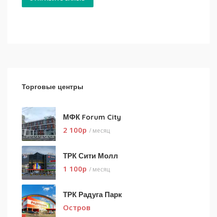
Торговые центры
МФК Forum City
2 100
p
/ месяц
ТРК Сити Молл
1 100
p
/ месяц
ТРК Радуга Парк
Остров