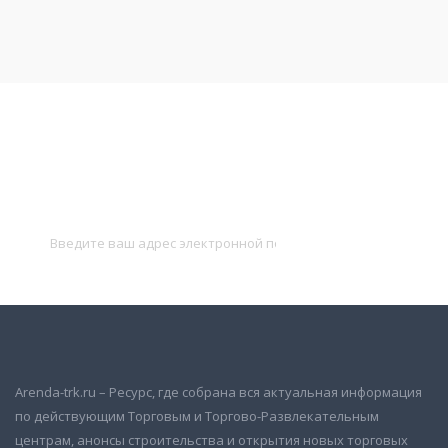
Подписаться на новости
и получать новые объявления на почту
Подписаться
Arenda-trk.ru – Ресурс, где собрана вся актуальная информация
по действующим Торговым и Торгово-Развлекательным
центрам, анонсы строительства и открытия новых торговых