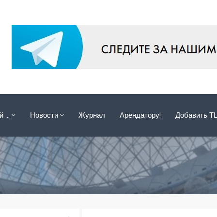
ой …
Новости
Журнал
Арендатору!
Добавить Т