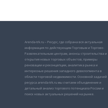
Подписаться на новости
и получать новые объявления на почту
Arenda-trk.ru – Ресурс, где собрана вся актуальная
информация по действующим Торговым и Торгово-
Развлекательным центрам, анонсы строительства и
открытия новых торговых объектов, примеры
реновации и реконцепции, аналитика рынка и
интересные решения западного девелопмента в
области торговой недвижимости. Основной задачей
ресурса arenda-trk.ru мы считаем объединение и
детальный анализ торгового потенциала России и
поиск новых актуальных решений на рынке.