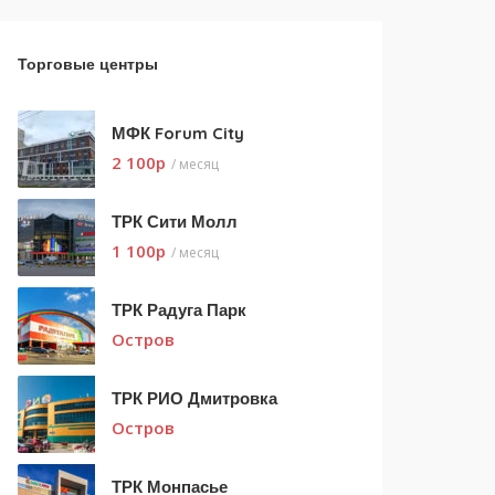
Торговые центры
МФК Forum City
2 100
p
/ месяц
ТРК Сити Молл
1 100
p
/ месяц
ТРК Радуга Парк
Остров
ТРК РИО Дмитровка
Остров
ТРК Монпасье