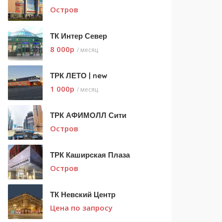
Остров
ТК Интер Север
8 000
p
/ месяц
ТРК ЛЕТО | new
1 000
p
/ месяц
ТРК АФИМОЛЛ Сити
Остров
ТРК Каширская Плаза
Остров
ТК Невский Центр
Цена по запросу