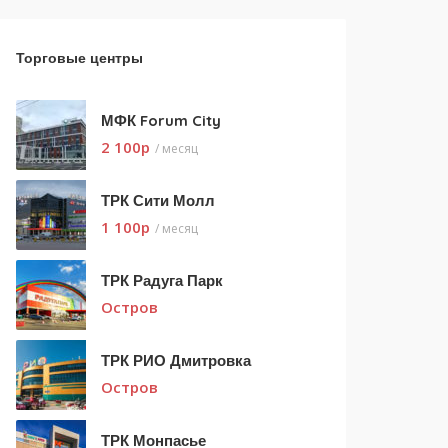
Торговые центры
МФК Forum City
2 100
p
/ месяц
ТРК Сити Молл
1 100
p
/ месяц
ТРК Радуга Парк
Остров
ТРК РИО Дмитровка
Остров
ТРК Монпасье