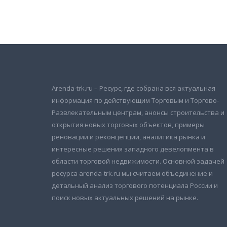
Подписаться на новости
и получать новые объявления на почту
Arenda-trk.ru – Ресурс, где собрана вся актуальная
информация по действующим Торговым и Торгово-
Развлекательным центрам, анонсы строительства и
открытия новых торговых объектов, примеры
реновации и реконцепции, аналитика рынка и
интересные решения западного девелопмента в
области торговой недвижимости. Основной задачей
ресурса arenda-trk.ru мы считаем объединение и
детальный анализ торгового потенциала России и
поиск новых актуальных решений на рынке.