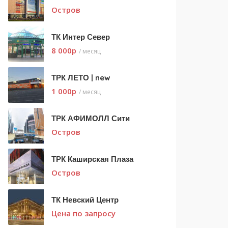
Остров
ТК Интер Север
8 000
p
/ месяц
ТРК ЛЕТО | new
1 000
p
/ месяц
ТРК АФИМОЛЛ Сити
Остров
ТРК Каширская Плаза
Остров
ТК Невский Центр
Цена по запросу