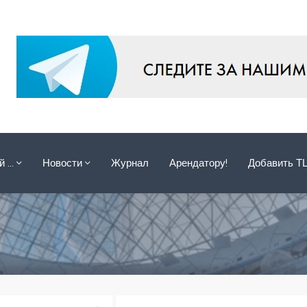
ой …
Новости
Журнал
Арендатору!
Добавить Т