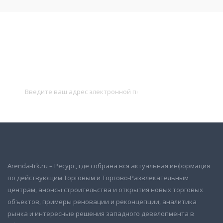
Подписаться на новости
и получать новые объявления на почту
Подписаться
Arenda-trk.ru – Ресурс, где собрана вся актуальная информация
по действующим Торговым и Торгово-Развлекательным
центрам, анонсы строительства и открытия новых торговых
объектов, примеры реновации и реконцепции, аналитика
рынка и интересные решения западного девелопмента в